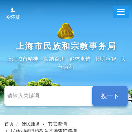
跳
转
关怀版
到
网
站
导
上海市民族和宗教事务局
航
区
上海城市精神：海纳百川 追求卓越 开明睿智 大
跳
气谦和
转
到
主
要
搜一下
内
容
区
域
首页
便民服务
其它查询
民族团结进步教育基地查询链接