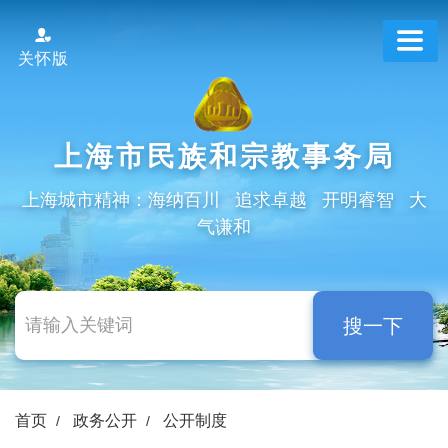
跳
转
关怀版
到
网
站
导
上海市民族和宗教事务局
航
区
上海城市精神：海纳百川 追求卓越 开明睿智 大
跳
气谦和
转
到
主
要
搜一下
内
容
区
域
首页
政务公开
公开制度