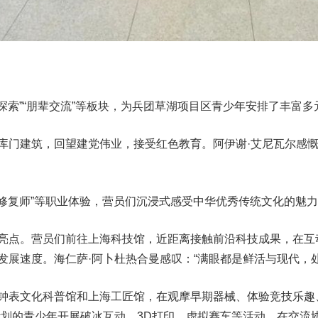
索”“朋辈交流”等板块，为兵团草湖项目区青少年安排了丰富多
建筑，回望建党伟业，接受红色教育。阿伊谢·艾尼瓦尔感慨
修复师”等职业体验，营员们沉浸式感受中华优秀传统文化的魅
点。营员们前往上海科技馆，近距离接触前沿科技成果，在互
发展速度。海仁萨·阿卜杜热合曼感叹：“满眼都是鲜活与现代，
表文化科普馆和上海工匠馆，在观摩早期器械、体验竞技乐趣
养计划的青少年开展破冰互动、3D打印、虚拟赛车等活动，在交