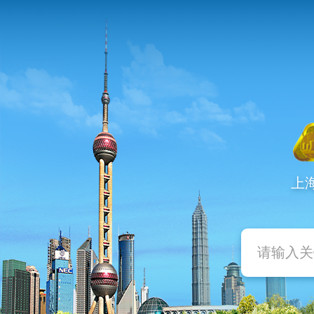
跳
转
到
网
站
导
航
区
跳
转
到
上
主
要
内
容
区
域