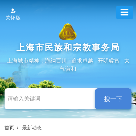
跳
转
关怀版
到
网
站
导
上海市民族和宗教事务局
航
区
上海城市精神：海纳百川 追求卓越 开明睿智 大
跳
气谦和
转
到
主
要
搜一下
内
容
区
域
首页
最新动态