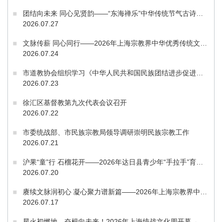
团结向未来 同心见贤韵——“东海禅乐”中华传统节气古诗词吟唱会成功举办 2026奉贤统战文化周闭幕
2026.07.27
文脉传薪 同心同行——2026年上海宗教界中华优秀传统文化周闭幕
2026.07.24
市道教协会组织学习《中华人民共和国民族团结进步促进法》
2026.07.23
徐汇区基督教第九次代表会议召开
2026.07.22
市委统战部、市民族宗教局领导调研崇明民族宗教工作
2026.07.21
沪果“童”行 石榴花开——2026年达日县青少年“手拉手”育苗行动在奉贤开营
2026.07.20
赓续文脉润初心 凝心聚力谱新篇——2026年上海宗教界中华优秀传统文化周隆重开幕
2026.07.17
星火初燃地，奋楫向未来！2026年上海统战文化周开幕→