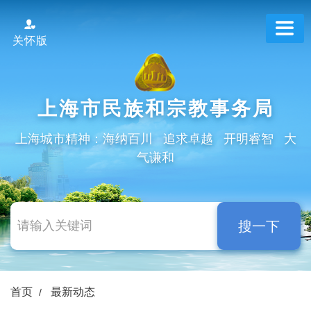
跳
转
关怀版
到
网
站
导
上海市民族和宗教事务局
航
区
上海城市精神：海纳百川 追求卓越 开明睿智 大
跳
气谦和
转
到
主
要
搜一下
内
容
区
域
首页
最新动态