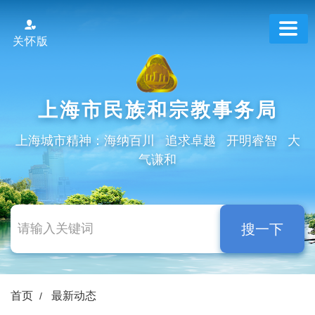
跳
转
关怀版
到
网
站
导
上海市民族和宗教事务局
航
区
上海城市精神：海纳百川 追求卓越 开明睿智 大
跳
气谦和
转
到
主
要
搜一下
内
容
区
域
首页
最新动态